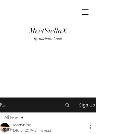
MeetStellaX
By Barba
ra Cano
Post
Sign Up
All Posts
MeetStellax
All Posts
Dec 3, 2019
2 min read