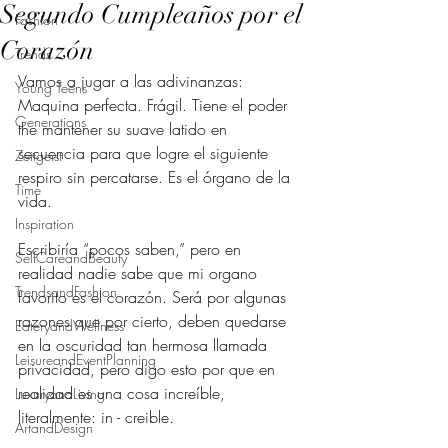
Segundo Cumpleaños por el
Fashion
Corazón
Trends
Vamos a jugar a las adivinanzas: 
Young Teens
Maquina perfecta. Frágil. Tiene el poder 
Generations
the mantener su suave latido en 
secuencia para que logre el siguiente 
Zeitgeist
respiro sin percatarse. Es el órgano de la 
Time
vida.
Inspiration
Escribiría “pocos saben,” pero en 
SelfCareandBeauty
realidad nadie sabe que mi organo 
TrendsandFashion
favorito es el corazón. Será por algunas 
razones que por cierto, deben quedarse 
EateryandWellness
en la oscuridad tan hermosa llamada 
LeisureandEventPlanning
privacidad, pero digo esto por que en 
realidad es una cosa increíble, 
LuxuryandLiving
literalmente: in - creible.
ArtandDesign