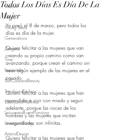
Todos Los Días Es Día De La
Fashion
Mujer
Trends
Ya pasó el 8 de marzo, pero todos los 
Young Teens
días es día de la mujer.
Generations
Quiero felicitar a las mujeres que van 
Zeitgeist
creando su propio camino como van 
Time
avanzando, porque crean el camino sin 
Inspiration
tener algún ejemplo de las mujeres en el 
pasado.
SelfCareandBeauty
TrendsandFashion
Quiero felicitar a las mujeres que han 
aprendido a vivir con miedo y seguir 
EateryandWellness
adelante, porque las voces de los 
LeisureandEventPlanning
hombres y las mujeres que incitan 
inseguridades son infinitas.
LuxuryandLiving
ArtandDesign
Quiero felicitar a las mujeres que han 