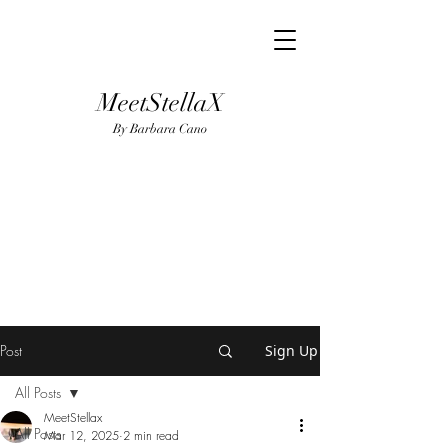
MeetStellaX
By Barba
ra Cano
Post
Sign Up
All Posts
MeetStellax
All Posts
Mar 12, 2025
2 min read