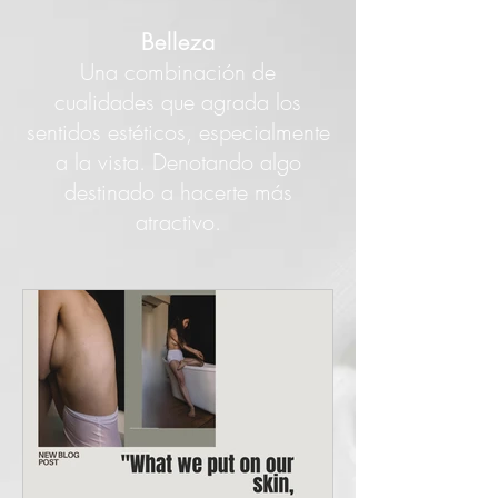
Belleza
Una combinación de
cualidades que agrada los
sentidos estéticos, especialmente
a la vista. Denotando algo
destinado a hacerte más
atractivo.