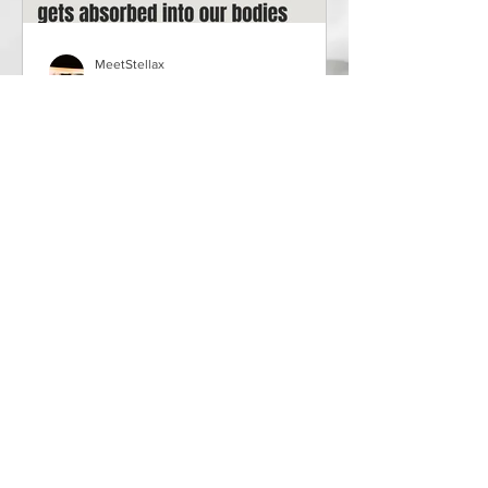
MeetStellax
Aug 15, 2023
A Science Backed Life Hack
for Wellness
I will show you what we can do to
prevent illnesses and remain in a state
of well-being, with the help of the
biggest healer: nature.
meetstellax@gmail.com
©2018 by MeetStellaX.