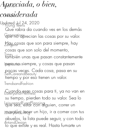
Apreciada, o bien,
Fashion
considerada
Trends
Updated:
Jul 24, 2020
Young Teens
Que rabia da cuando ves en los demás 
Generations
que no aprecian las cosas por su valor. 
Hay cosas que son para siempre, hay 
Zeitgeist
cosas que son solo del momento, 
Time
también unas que pasan constantemente 
pero no siempre, y cosas que pasan 
Inspiration
pocas veces. Cada cosa, pasa en su 
SelfCareandBeauty
tiempo y por eso tienen un valor.
TrendsandFashion
Cuando esas cosas para ti, ya no van en 
EateryandWellness
su tiempo, pierden todo su valor. Sea lo 
LeisureandEventPlanning
que sea, estar con alguien, correr un 
maratón, tener un hijo, ir a comer con tus 
LuxuryandLiving
abuelos, la lista puede seguir, y con todo 
ArtandDesign
lo que existe y es real. Hasta fumarte un 