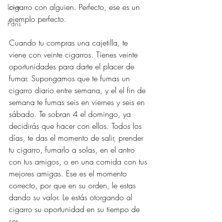
cigarro con alguien. Perfecto, ese es un 
Love
ejemplo perfecto.
Paris
Cuando tu compras una cajetilla, te 
viene con veinte cigarros. Tienes veinte 
oportunidades para darte el placer de 
fumar. Supongamos que te fumas un 
cigarro diario entre semana, y el el fin de 
semana te fumas seis en viernes y seis en 
sábado. Te sobran 4 el domingo, ya 
decidirás que hacer con ellos. Todos los 
días, te das el momento de salir, prender 
tu cigarro, fumarlo a solas, en el antro 
con tus amigos, o en una comida con tus 
mejores amigas. Ese es el momento 
correcto, por que en su orden, le estas 
dando su valor. Le estás otorgando al 
cigarro su oportunidad en su tiempo de 
ser.