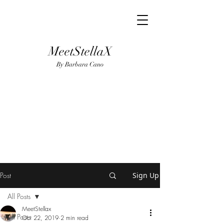
MeetStellaX
By Barba
ra Cano
Post
Sign Up
All Posts
MeetStellax
All Posts
Oct 22, 2019
2 min read