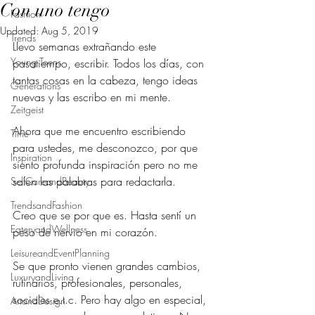
Con uno tengo
Fashion
Updated:
Aug 5, 2019
Trends
Llevo semanas extrañando este 
Young Teens
pasatiempo, escribir. Todos los días, con 
tantas cosas en la cabeza, tengo ideas 
Generations
nuevas y las escribo en mi mente.
Zeitgeist
Ahora que me encuentro escribiendo 
Time
para ustedes, me desconozco, por que 
Inspiration
siento profunda inspiración pero no me 
salen las palabras para redactarla. 
SelfCareandBeauty
TrendsandFashion
Creo que se por que es. Hasta sentí un 
EateryandWellness
peso de nervio en mi corazón. 
LeisureandEventPlanning
Se que pronto vienen grandes cambios, 
LuxuryandLiving
rutinarios, profesionales, personales, 
sociales e.t.c. Pero hay algo en especial, 
ArtandDesign