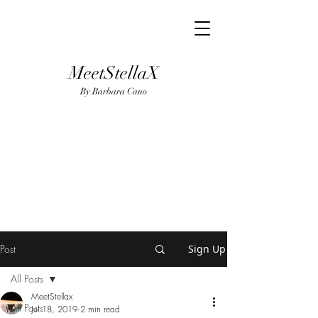
MeetStellaX
By Barba
ra Cano
Post
Sign Up
All Posts
MeetStellax
All Posts
Jul 18, 2019
2 min read