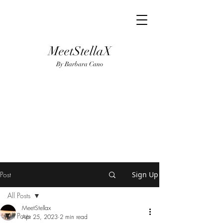
MeetStellaX
By Barba
ra Cano
Post
Sign Up
All Posts
MeetStellax
All Posts
Apr 25, 2023
2 min read