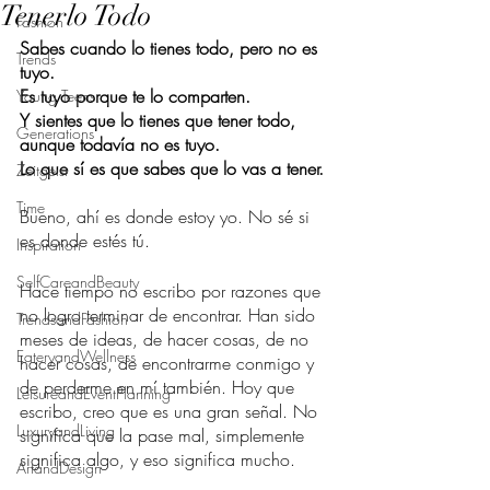
Tenerlo Todo
Fashion
Sabes cuando lo tienes todo, pero no es 
Trends
tuyo.
Es tuyo porque te lo comparten.
Young Teens
Y sientes que lo tienes que tener todo, 
Generations
aunque todavía no es tuyo.
Lo que sí es que sabes que lo vas a tener.
Zeitgeist
Time
Bueno, ahí es donde estoy yo. No sé si 
es donde estés tú.
Inspiration
SelfCareandBeauty
Hace tiempo no escribo por razones que 
no logro terminar de encontrar. Han sido 
TrendsandFashion
meses de ideas, de hacer cosas, de no 
EateryandWellness
hacer cosas, de encontrarme conmigo y 
de perderme en mí también. Hoy que 
LeisureandEventPlanning
escribo, creo que es una gran señal. No 
LuxuryandLiving
significa que la pase mal, simplemente 
significa algo, y eso significa mucho.
ArtandDesign